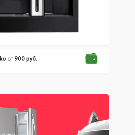
ko
от
900 руб.