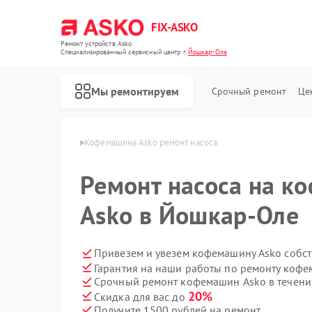
FIX-ASKO
Ремонт устройств Asko
Специализированный cервисный центр г.
Йошкар-Ола
Мы ремонтируем
Срочный ремонт
Це
 Asko в Йошкар-Оле
Кофемашина Asko ремонт насоса
Ремонт насоса на к
Asko в Йошкар-Оле
Привезем и увезем кофемашину Asko собс
Гарантия на наши работы по ремонту коф
Срочный ремонт кофемашин Asko в течени
20%
Скидка для вас до
Получите 1500 рублей на ремонт
Ремонт стиральных машин Asko
Ремонт посудомоечных машин Asko
Ремонт варочных панелей Asko
Ремонт микроволновых печей Asko
Ремонт сушильных шкафов Asko
Ремонт подогревателей посуды и пищи Asko
Ремонт промышленных вакуумных упаковщиков Asko
Ремонт сушильных машин Asko