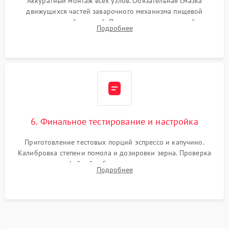
Аккуратный монтаж всех узлов. Обязательная смазка
движущихся частей заварочного механизма пищевой
силиконовой смазкой. Проведение программной
Подробнее
декальцинации и очистки системы от кофейных масел.
Надежная фиксация всех соединений.
6. Финальное тестирование и настройка
Приготовление тестовых порций эспрессо и капучино.
Калибровка степени помола и дозировки зерна. Проверка
плотности кофейной таблетки, температуры напитка и
Подробнее
качества молочной пены. Контроль отсутствия посторонних
шумов и протечек.