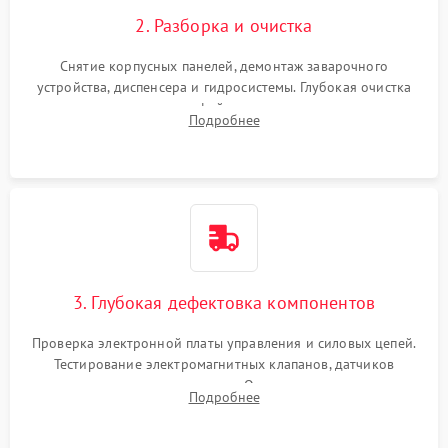
2. Разборка и очистка
Снятие корпусных панелей, демонтаж заварочного
устройства, диспенсера и гидросистемы. Глубокая очистка
внутренних узлов от кофейных масел, жмыха и накипи.
Подробнее
Промывка дренажных каналов и фильтров с использованием
специализированной химии.
3. Глубокая дефектовка компонентов
Проверка электронной платы управления и силовых цепей.
Тестирование электромагнитных клапанов, датчиков
температуры и расходомера. Оценка степени износа
Подробнее
жерновов кофемолки, уплотнительных колец гидросистемы
и шестерней редуктора.