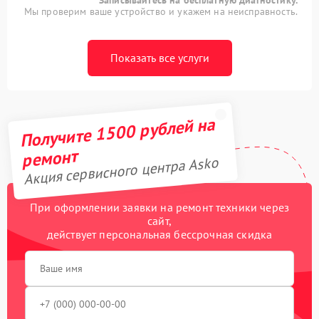
Мы проверим ваше устройство и укажем на неисправность.
Показать все услуги
Получите 1500 рублей на
ремонт
Акция сервисного центра Asko
При оформлении заявки на ремонт техники через
сайт,
действует персональная бессрочная скидка