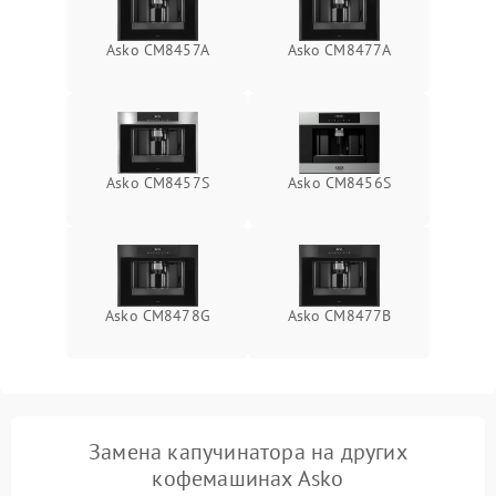
Asko CM8457A
Asko СМ8477А
Asko CM8457S
Asko CM8456S
Asko CM8478G
Asko CM8477B
Замена капучинатора на других
кофемашинах Asko