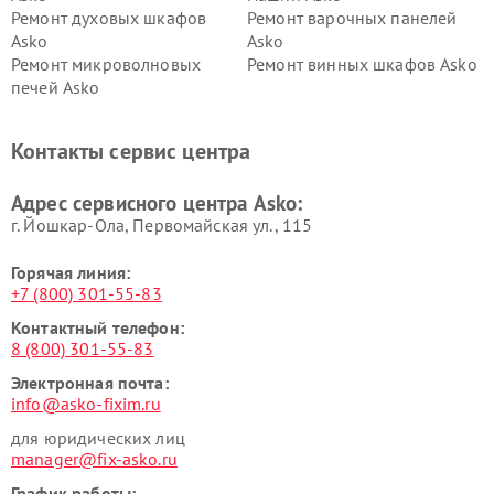
Ремонт духовых шкафов
Ремонт варочных панелей
Asko
Asko
Ремонт микроволновых
Ремонт винных шкафов Asko
печей Asko
Ремонт вытяжек Asko
Ремонт сушильных шкафов
Asko
Контакты сервис центра
Ремонт подогревателей
Ремонт промышленных
посуды и пищи Asko
вакуумных упаковщиков
Адрес сервисного центра Asko:
Asko
г. Йошкар-Ола, Первомайская ул., 115
Горячая линия:
+7 (800) 301-55-83
Контактный телефон:
8 (800) 301-55-83
Электронная почта:
info@asko-fixim.ru
для юридических лиц
manager@fix-asko.ru
График работы: