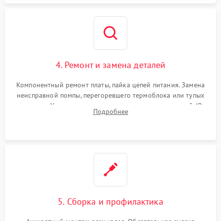
4. Ремонт и замена деталей
Компонентный ремонт платы, пайка цепей питания. Замена
неисправной помпы, перегоревшего термоблока или тупых
жерновов. Установка новых силиконовых уплотнителей (O-
Подробнее
ring) и тефлоновых трубок для надежного устранения
протечек.
5. Сборка и профилактика