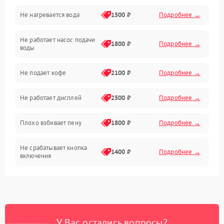
Не нагревается вода
1500 ₽
Подробнее →
Включение и работа
Не работает насос подачи
Проблемы с водой
1800 ₽
Подробнее →
воды
Проблемы с капучинатором и паром
Не подает кофе
2100 ₽
Подробнее →
Управление и электроника
Не работает дисплей
2500 ₽
Подробнее →
Программное обеспечение
Плохо взбивает пену
1800 ₽
Подробнее →
Не срабатывает кнопка
1400 ₽
Подробнее →
включения
Запах гари при работе
1800 ₽
Подробнее →
Постоянные сбои в работе
1500 ₽
Подробнее →
У Вас остались вопросы?