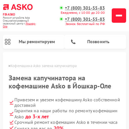
+7 (800) 301-55-83
Ежедневно, с 10:00 до 20:00
FIX-ASKO
Ремонт устройств Asko
+7 (800) 301-55-83
Специализированный
Звонок бесплатный по РФ
cервисный центр г.
Йошкар-
Ола
Мы ремонтируем
Позвонить
р-Оле
Кофемашина Asko замена капучинатора
Замена капучинатора на
кофемашине Asko в Йошкар-Оле
Привезем и увезем кофемашину Asko собственной
доставкой
Гарантия на наши работы по ремонту кофемашин
до 3-х лет
Asko
Ремонт промышленных вакуумных упаковщиков Asko
Ремонт посудомоечных машин Asko
Ремонт сушильных шкафов Asko
Ремонт подогревателей посуды и пищи Asko
Ремонт стиральных машин Asko
Ремонт микроволновых печей Asko
Срочный ремонт кофемашин Asko в течении часа
20%
Скидка для вас до