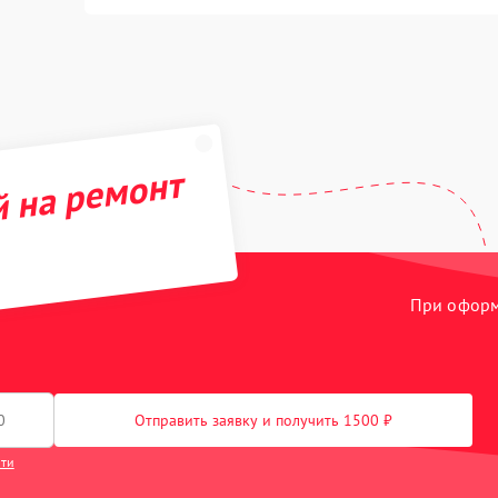
й на ремонт
При оформл
Отправить заявку и получить 1500 ₽
сти