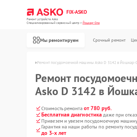
FIX-ASKO
Ремонт устройств Asko
Специализированный cервисный центр г.
Йошкар-Ола
Мы ремонтируем
Срочный ремонт
Це
 Asko в Йошкар-Оле
Ремонт посудомоечной машины Asko D 3142 в Йошкар-
Ремонт посудомоеч
Asko D 3142 в Йошк
от 780 руб.
Стоимость ремонта
Бесплатная диагностика
даже при отказ
Привезем и увезем посудомоечную машину
Гарантия на наши работы по ремонту пос
до 3-х лет
Ремонт стиральных машин Asko
Ремонт варочных панелей Asko
Ремонт микроволновых печей Asko
Ремонт сушильных шкафов Asko
Ремонт подогревателей посуды и пищи Asko
Ремонт промышленных вакуумных упаковщиков Asko
Ремонт сушильных машин Asko