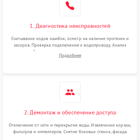
Сбои в работе таймера
1700 ₽
Подробнее →
1. Диагностика неисправностей
Проблемы с
2100 ₽
Подробнее →
циркуляционным насосом
Считывание кодов ошибок, осмотр на наличие протечек и
засоров. Проверка подключения к водопроводу. Анализ
жалоб на отсутствие слива, нагрева, вращения
Подробнее
разбрызгивателей или срабатывание системы защиты
аквастоп.
2. Демонтаж и обеспечение доступа
Отключение от сети и перекрытие воды. Извлечение корзин,
фильтров и импеллеров. Снятие боковых стенок, фасада
дверцы или нижнего поддона для прямого доступа к