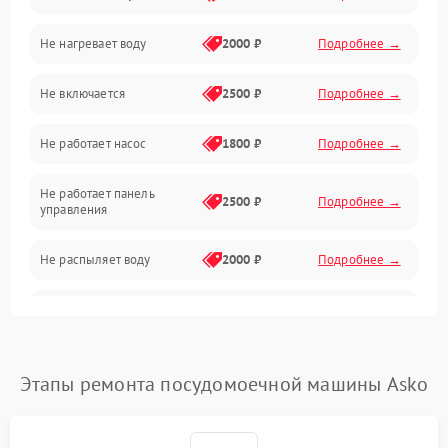
Не нагревает воду
2000 ₽
Подробнее →
Датчики
Не включается
2500 ₽
Подробнее →
Нагрев
Не работает насос
1800 ₽
Подробнее →
Вода
Не работает панель
Гигиена
2500 ₽
Подробнее →
управления
Программное обеспечение
Не распыляет воду
2000 ₽
Подробнее →
Не запускается цикл
1800 ₽
Подробнее →
стирки
Проблемы с набором
Этапы ремонта посудомоечной машины Asko
1800 ₽
Подробнее →
воды
Не работает сушилка
2100 ₽
Подробнее →