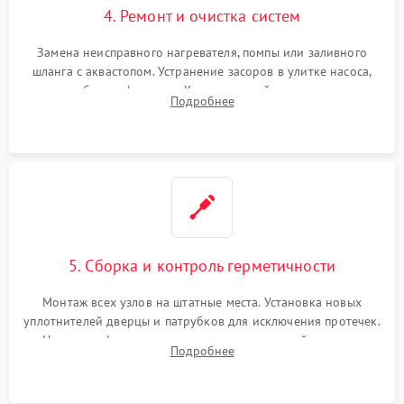
4. Ремонт и очистка систем
Замена неисправного нагревателя, помпы или заливного
шланга с аквастопом. Устранение засоров в улитке насоса,
патрубках и фильтрах. Компонентный ремонт платы
Подробнее
управления, восстановление поврежденной проводки.
5. Сборка и контроль герметичности
Монтаж всех узлов на штатные места. Установка новых
уплотнителей дверцы и патрубков для исключения протечек.
Надежная фиксация хомутов гидравлической системы,
Подробнее
сборка корпуса и установка датчика поплавка.