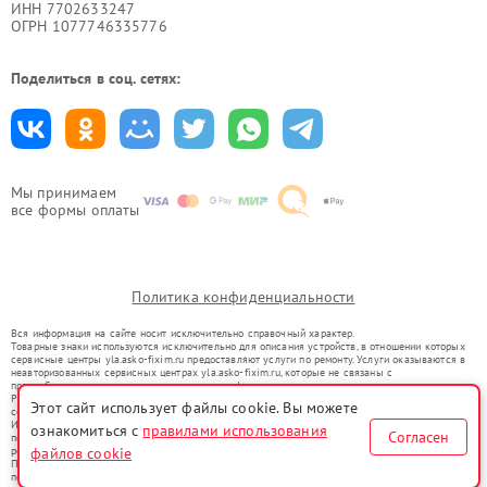
ИНН 7702633247
ОГРН 1077746335776
Поделиться в соц. сетях:
Мы принимаем
все формы оплаты
Политика конфиденциальности
Вся информация на сайте носит исключительно справочный характер.
Товарные знаки используются исключительно для описания устройств, в отношении которых
сервисные центры yla.asko-fixim.ru предоставляют услуги по ремонту. Услуги оказываются в
неавторизованных сервисных центрах yla.asko-fixim.ru, которые не связаны с
правообладателями товарных знаков или их официальными представителями.
Ремонт осуществляется для устройств, уже введенных в гражданский оборот в соответствии
Этот сайт использует файлы cookie. Вы можете
со статьей 1487 ГК РФ.
Использование товарных знаков не преследует цели индивидуализации услуг или введения
ознакомиться с
правилами использования
Согласен
потребителей в заблуждение, а служит для информирования о предоставляемых услугах по
файлов cookie
ремонту техники указанных брендов.
Представленная на сайте информация не является публичной офертой, определяемой
положениями Статьи 437(2) Гражданского кодекса РФ