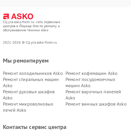
СЦ yla.asko-fixim.ru - сеть сервисных
центров в Йошкар-Оле по ремонту и
обслуживанию техники Asko
2021-2026 © СЦ yla.asko-fixim.ru
Мы ремонтируем
Ремонт холодильников Asko
Ремонт кофемашин Asko
Ремонт стиральных машин
Ремонт посудомоечных
Asko
машин Asko
Ремонт духовых шкафов
Ремонт варочных панелей
Asko
Asko
Ремонт микроволновых
Ремонт винных шкафов Asko
печей Asko
Ремонт вытяжек Asko
Ремонт сушильных шкафов
Asko
Контакты сервис центра
Ремонт подогревателей
Ремонт промышленных