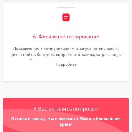
6. Финальное тестирование
Подключение к коммуникациям и запуск интенсивного
цикла мойки. Контроль корректного залива, нагрева воды
до нужной температуры, отсутствия посторонних шумов,
Подробнее
штатного слива и абсолютной сухости в поддоне.
У Вас остались вопросы?
Оставьте заявку, мы свяжемся с Вами в ближайшее
время