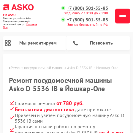
+7 (800) 301-55-83
Ежедневно, с 10:00 до 20:00
FIX-ASKO
Ремонт устройств Asko
+7 (800) 301-55-83
Специализированный
Звонок бесплатный по РФ
cервисный центр г.
Йошкар-
Ола
Мы ремонтируем
Позвонить
р-Оле
Ремонт посудомоечной машины Asko D 5536 IB в Йошкар-Оле
Ремонт посудомоечной машины
Asko D 5536 IB в Йошкар-Оле
от 780 руб.
Стоимость ремонта
Бесплатная диагностика
даже при отказе
Привезем и увезем посудомоечную машину Asko D
5536 IB сами
Ремонт промышленных вакуумных упаковщиков Asko
Ремонт стиральных машин Asko
Ремонт сушильных шкафов Asko
Ремонт подогревателей посуды и пищи Asko
Ремонт микроволновых печей Asko
Гарантия на наши работы по ремонту
до 3-х лет
посудомоечных машин Asko D 5536 IB