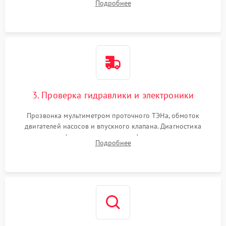
Подробнее
циркуляционному насосу, ТЭНу и сливной помпе.
3. Проверка гидравлики и электроники
Прозвонка мультиметром проточного ТЭНа, обмоток
двигателей насосов и впускного клапана. Диагностика
прессостата (датчика уровня воды), датчика мутности,
Подробнее
концевика дверцы и электронного модуля управления.