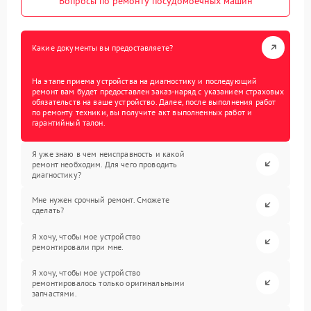
Вопросы по ремонту посудомоечных машин
Какие документы вы предоставляете?
На этапе приема устройства на диагностику и последующий
ремонт вам будет предоставлен заказ-наряд с указанием страховых
обязательств на ваше устройство. Далее, после выполнения работ
по ремонту техники, вы получите акт выполненных работ и
гарантийный талон.
Я уже знаю в чем неисправность и какой
ремонт необходим. Для чего проводить
диагностику?
Мне нужен срочный ремонт. Сможете
сделать?
Я хочу, чтобы мое устройство
ремонтировали при мне.
Я хочу, чтобы мое устройство
ремонтировалось только оригинальными
запчастями.