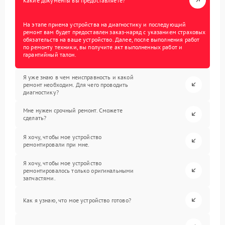
Какие документы вы предоставляете?
На этапе приема устройства на диагностику и последующий
ремонт вам будет предоставлен заказ-наряд с указанием страховых
обязательств на ваше устройство. Далее, после выполнения работ
по ремонту техники, вы получите акт выполненных работ и
гарантийный талон.
Я уже знаю в чем неисправность и какой
ремонт необходим. Для чего проводить
диагностику?
Мне нужен срочный ремонт. Сможете
сделать?
Я хочу, чтобы мое устройство
ремонтировали при мне.
Я хочу, чтобы мое устройство
ремонтировалось только оригинальными
запчастями.
Как я узнаю, что мое устройство готово?