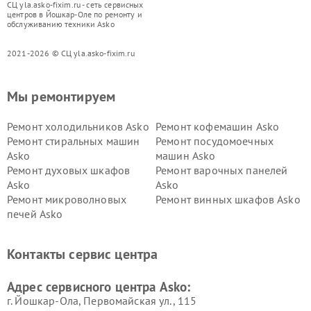
СЦ yla.asko-fixim.ru - сеть сервисных
центров в Йошкар-Оле по ремонту и
обслуживанию техники Asko
2021-2026 © СЦ yla.asko-fixim.ru
Мы ремонтируем
Ремонт холодильников Asko
Ремонт кофемашин Asko
Ремонт стиральных машин
Ремонт посудомоечных
Asko
машин Asko
Ремонт духовых шкафов
Ремонт варочных панелей
Asko
Asko
Ремонт микроволновых
Ремонт винных шкафов Asko
печей Asko
Ремонт вытяжек Asko
Ремонт сушильных шкафов
Asko
Контакты сервис центра
Ремонт подогревателей
Ремонт промышленных
посуды и пищи Asko
вакуумных упаковщиков
Адрес сервисного центра Asko:
Asko
г. Йошкар-Ола, Первомайская ул., 115