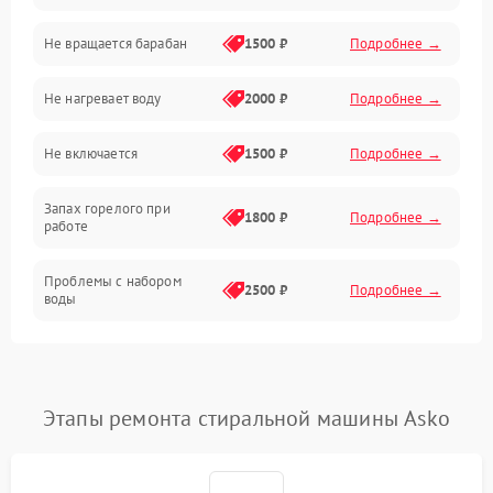
Не вращается барабан
1500 ₽
Подробнее →
Слив
Не нагревает воду
2000 ₽
Подробнее →
Программное обеспечение
Не включается
1500 ₽
Подробнее →
Запах горелого при
1800 ₽
Подробнее →
работе
Проблемы с набором
2500 ₽
Подробнее →
воды
Замена ТЭНа
2200 ₽
Подробнее →
Замена платы управления
2200 ₽
Подробнее →
Этапы ремонта стиральной машины Asko