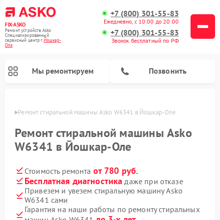
+7 (800) 301-55-83
Ежедневно, с 10:00 до 20:00
FIX-ASKO
Ремонт устройств Asko
+7 (800) 301-55-83
Специализированный
Звонок бесплатный по РФ
cервисный центр г.
Йошкар-
Ола
Мы ремонтируем
Позвонить
р-Оле
Ремонт стиральной машины Asko W6341 в Йошкар-Оле
Ремонт стиральной машины Asko
W6341 в Йошкар-Оле
от 780 руб.
Стоимость ремонта
Бесплатная диагностика
даже при отказе
Привезем и увезем стиральную машину Asko
W6341 сами
Ремонт промышленных вакуумных упаковщиков Asko
Ремонт посудомоечных машин Asko
Ремонт сушильных шкафов Asko
Ремонт подогревателей посуды и пищи Asko
Ремонт микроволновых печей Asko
Гарантия на наши работы по ремонту стиральных
до 3-х лет
машин Asko W6341