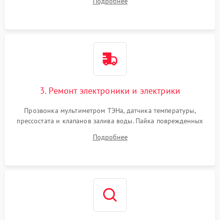
Подробнее
крестовины на износ, а манжеты люка на разрывы.
3. Ремонт электроники и электрики
Прозвонка мультиметром ТЭНа, датчика температуры,
прессостата и клапанов залива воды. Пайка поврежденных
дорожек или замена симисторов на плате управления.
Подробнее
Восстановление целостности проводки и контактов.