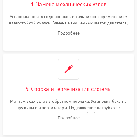
4. Замена механических узлов
Установка новых подшипников и сальников с применением
влагостойкой смазки. Замена изношенных щеток двигателя,
порванного ремня привода, неисправного сливного насоса
Подробнее
или поврежденной резиновой манжеты.
5. Сборка и герметизация системы
Монтаж всех узлов в обратном порядке. Установка бака на
пружины и амортизаторы. Подключение патрубков с
надежной фиксацией хомутами. Обработка стыков
Подробнее
герметиком для предотвращения возможных протечек воды.