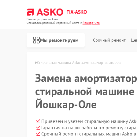
FIX-ASKO
Ремонт устройств Asko
Специализированный cервисный центр г.
Йошкар-Ола
Мы ремонтируем
Срочный ремонт
Це
 Asko в Йошкар-Оле
Стиральная машина Asko замена амортизаторов
Замена амортизатор
стиральной машине 
Йошкар-Оле
Привезем и увезем стиральную машину Ask
Гарантия на наши работы по ремонту стир
Срочный ремонт стиральных машин Asko в 
Ремонт посудомоечных машин Asko
Ремонт варочных панелей Asko
Ремонт микроволновых печей Asko
Ремонт сушильных шкафов Asko
Ремонт подогревателей посуды и пищи Asko
Ремонт промышленных вакуумных упаковщиков Asko
Ремонт сушильных машин Asko