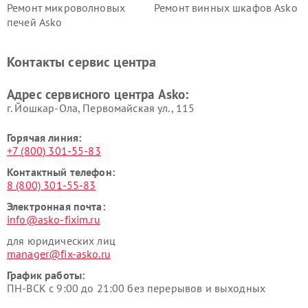
Ремонт микроволновых
Ремонт винных шкафов Asko
печей Asko
Ремонт вытяжек Asko
Ремонт сушильных шкафов
Asko
Контакты сервис центра
Ремонт подогревателей
Ремонт промышленных
посуды и пищи Asko
вакуумных упаковщиков
Адрес сервисного центра Asko:
Asko
г. Йошкар-Ола, Первомайская ул., 115
Горячая линия:
+7 (800) 301-55-83
Контактный телефон:
8 (800) 301-55-83
Электронная почта:
info@asko-fixim.ru
для юридических лиц
manager@fix-asko.ru
График работы:
ПН-ВСК с 9:00 до 21:00 без перерывов и выходных