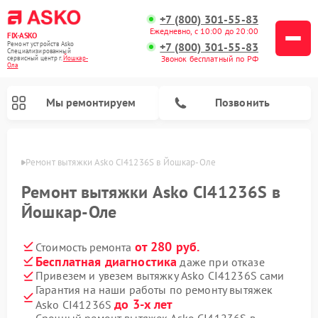
+7 (800) 301-55-83
Ежедневно, с 10:00 до 20:00
FIX-ASKO
Ремонт устройств Asko
+7 (800) 301-55-83
Специализированный
Звонок бесплатный по РФ
cервисный центр г.
Йошкар-
Ола
Мы ремонтируем
Позвонить
р-Оле
Ремонт вытяжки Asko CI41236S в Йошкар-Оле
Ремонт вытяжки Asko CI41236S в
Йошкар-Оле
от 280 руб.
Стоимость ремонта
Бесплатная диагностика
даже при отказе
Привезем и увезем вытяжку Asko CI41236S сами
Гарантия на наши работы по ремонту вытяжек
Ремонт промышленных вакуумных упаковщиков Asko
Ремонт стиральных машин Asko
Ремонт микроволновых печей Asko
Ремонт сушильных шкафов Asko
Ремонт подогревателей посуды и пищи Asko
Ремонт посудомоечных машин Asko
до 3-х лет
Asko CI41236S
Срочный ремонт вытяжек Asko CI41236S в