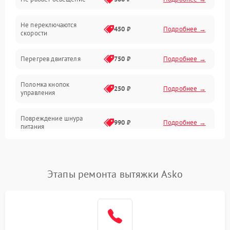
Механические повреждения
Не переключаются
Электроника
450 ₽
Подробнее →
скорости
Электрика/Механические
Перегрев двигателя
750 ₽
Подробнее →
Поломка кнопок
250 ₽
Подробнее →
управления
Повреждение шнура
990 ₽
Подробнее →
питания
Выбивает автомат при
550 ₽
Подробнее →
включении
Этапы ремонта вытяжки Asko
Не ключается вытяжка
550 ₽
Подробнее →
Неисправность пускового
1000 ₽
Подробнее →
конденсатора