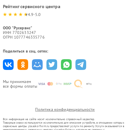
Рейтинг сервисного центра
4.9-5.0
ООО "Русервис"
ИНН 7702633247
ОГРН 1077746335776
Поделиться в соц. сетях:
Мы принимаем
все формы оплаты
Политика конфиденциальности
Вся информация на сайте носит исключительно справочный характер.
Товарные знаки используются исключительно для описания устройств, в отношении которых
сервисные центры yla.asko-fixim.ru предоставляют услуги по ремонту. Услуги оказываются в
неавторизованных сервисных центрах yla.asko-fixim.ru, которые не связаны с