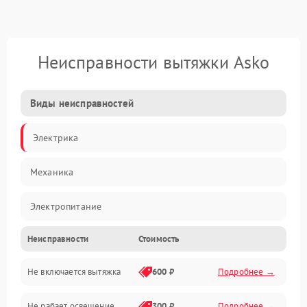
Неисправности вытяжки Asko
Виды неисправностей
Электрика
Механика
Электропитание
Неисправности
Стоимость
Вентиляция
Не включается вытяжка
600 ₽
Подробнее →
Освещение
Не рабает освещение
300 ₽
Подробнее →