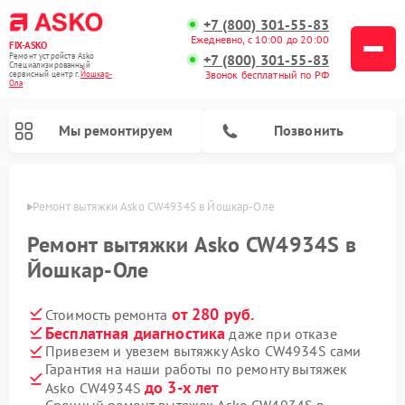
+7 (800) 301-55-83
Ежедневно, с 10:00 до 20:00
FIX-ASKO
Ремонт устройств Asko
+7 (800) 301-55-83
Специализированный
Звонок бесплатный по РФ
cервисный центр г.
Йошкар-
Ола
Мы ремонтируем
Позвонить
р-Оле
Ремонт вытяжки Asko CW4934S в Йошкар-Оле
Ремонт вытяжки Asko CW4934S в
Йошкар-Оле
от 280 руб.
Стоимость ремонта
Бесплатная диагностика
даже при отказе
Привезем и увезем вытяжку Asko CW4934S сами
Гарантия на наши работы по ремонту вытяжек
Ремонт промышленных вакуумных упаковщиков Asko
Ремонт стиральных машин Asko
Ремонт микроволновых печей Asko
Ремонт сушильных шкафов Asko
Ремонт подогревателей посуды и пищи Asko
Ремонт посудомоечных машин Asko
до 3-х лет
Asko CW4934S
Срочный ремонт вытяжек Asko CW4934S в