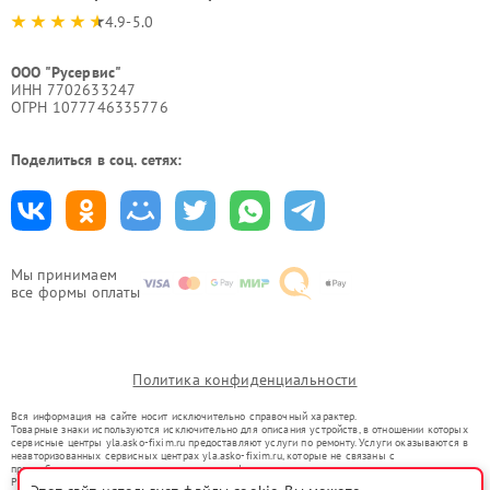
4.9-5.0
ООО "Русервис"
ИНН 7702633247
ОГРН 1077746335776
Поделиться в соц. сетях:
Мы принимаем
все формы оплаты
Политика конфиденциальности
Вся информация на сайте носит исключительно справочный характер.
Товарные знаки используются исключительно для описания устройств, в отношении которых
сервисные центры yla.asko-fixim.ru предоставляют услуги по ремонту. Услуги оказываются в
неавторизованных сервисных центрах yla.asko-fixim.ru, которые не связаны с
правообладателями товарных знаков или их официальными представителями.
Ремонт осуществляется для устройств, уже введенных в гражданский оборот в соответствии