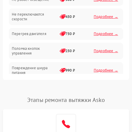
Механические повреждения
Не переключаются
Электроника
450 ₽
Подробнее →
скорости
Электрика/Механические
Перегрев двигателя
750 ₽
Подробнее →
Поломка кнопок
250 ₽
Подробнее →
управления
Повреждение шнура
990 ₽
Подробнее →
питания
Выбивает автомат при
550 ₽
Подробнее →
включении
Этапы ремонта вытяжки Asko
Не ключается вытяжка
550 ₽
Подробнее →
Неисправность пускового
1000 ₽
Подробнее →
конденсатора