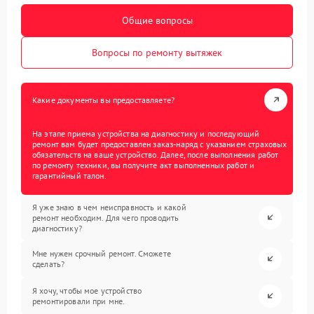
Общие вопросы
Вопросы по ремонту вытяжек
Какие документы вы предоставляете?
На этапе приема устройства на диагностику и последующий
ремонт вам будет предоставлен заказ-наряд с указанием страховых
обязательств на ваше устройство. Далее, после выполнения работ
по ремонту техники, вы получите акт выполненных работ и
гарантийный талон.
Я уже знаю в чем неисправность и какой
ремонт необходим. Для чего проводить
диагностику?
Мне нужен срочный ремонт. Сможете
сделать?
Я хочу, чтобы мое устройство
ремонтировали при мне.