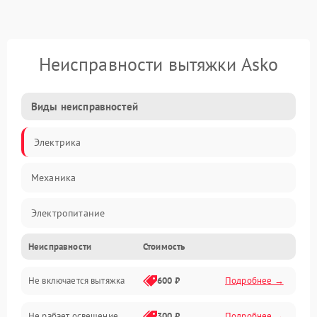
Неисправности вытяжки Asko
Виды неисправностей
Электрика
Механика
Электропитание
Неисправности
Стоимость
Вентиляция
Не включается вытяжка
600 ₽
Подробнее →
Освещение
Не рабает освещение
300 ₽
Подробнее →