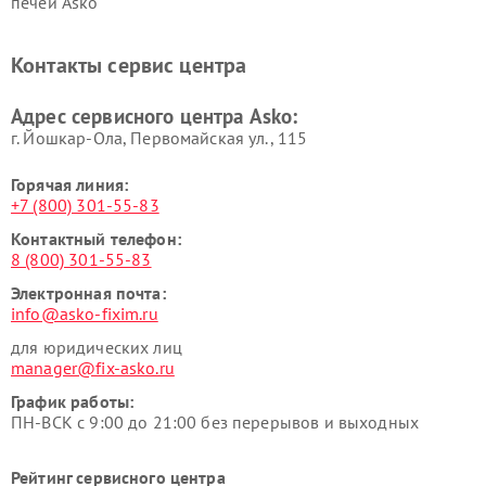
печей Asko
Ремонт вытяжек Asko
Ремонт сушильных шкафов
Asko
Контакты сервис центра
Ремонт подогревателей
Ремонт промышленных
посуды и пищи Asko
вакуумных упаковщиков
Адрес сервисного центра Asko:
Asko
г. Йошкар-Ола, Первомайская ул., 115
Горячая линия:
+7 (800) 301-55-83
Контактный телефон:
8 (800) 301-55-83
Электронная почта:
info@asko-fixim.ru
для юридических лиц
manager@fix-asko.ru
График работы:
ПН-ВСК с 9:00 до 21:00 без перерывов и выходных
Рейтинг сервисного центра